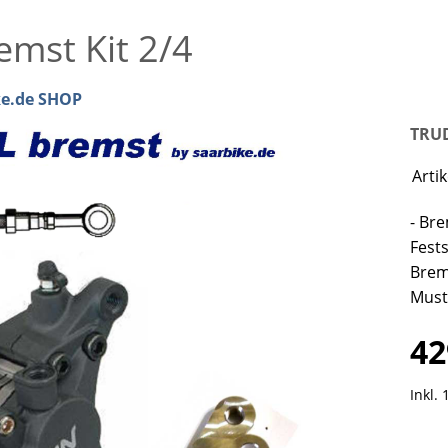
emst Kit 2/4
ke.de SHOP
TRUD
Arti
- Br
Fest
Brem
Must
42
Inkl.