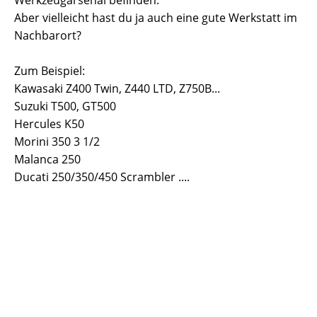
Aber vielleicht hast du ja auch eine gute Werkstatt im
Nachbarort?
Zum Beispiel:
Kawasaki Z400 Twin, Z440 LTD, Z750B...
Suzuki T500, GT500
Hercules K50
Morini 350 3 1/2
Malanca 250
Ducati 250/350/450 Scrambler ....
kontaktlose Zündung, Unterbrecher tauschen
contaktless breakerless ignition
allumage sans contact
allumage sans interrupteur
capteur hall ou inductive
auto advance