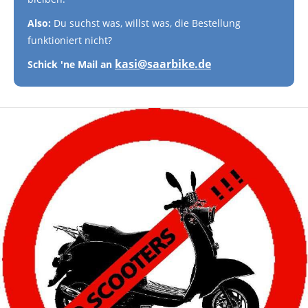
Also:
Du suchst was, willst was, die Bestellung
funktioniert nicht?
kasi@saarbike.de
Schick 'ne Mail an