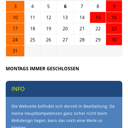
3
4
5
6
7
8
9
10
11
12
13
14
15
16
17
18
19
20
21
22
23
24
25
26
27
28
29
30
31
MONTAGS IMMER GESCHLOSSEN
INFO
Die Webseite befindet sich derzeit in Bearbeitung. Da
meine Hauptkompetenzen ganz sicher nicht beim
Webdesign liegen, kann das noch eine Weile so
bleiben.