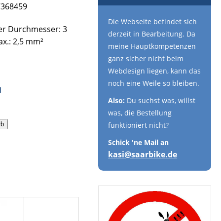
7368459
Die Webseite befindet sich
er Durchmesser: 3
derzeit in Bearbeitung. Da
x.: 2,5 mm²
meine Hauptkompetenzen
ganz sicher nicht beim
Webdesign liegen, kann das
noch eine Weile so bleiben.
d
Also:
Du suchst was, willst
was, die Bestellung
funktioniert nicht?
rb
Schick 'ne Mail an
kasi@saarbike.de