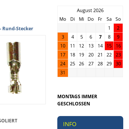
August 2026
Mo
Di
Mi
Do
Fr
Sa
So
1
2
- Rund-Stecker
3
4
5
6
7
8
9
10
11
12
13
14
15
16
17
18
19
20
21
22
23
24
25
26
27
28
29
30
31
MONTAGS IMMER
GESCHLOSSEN
SOLIERT
INFO